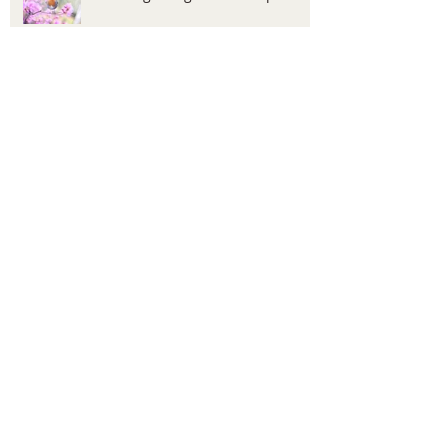
Hygieneprotocol Corona
BHA en AHA
Wonderolie?